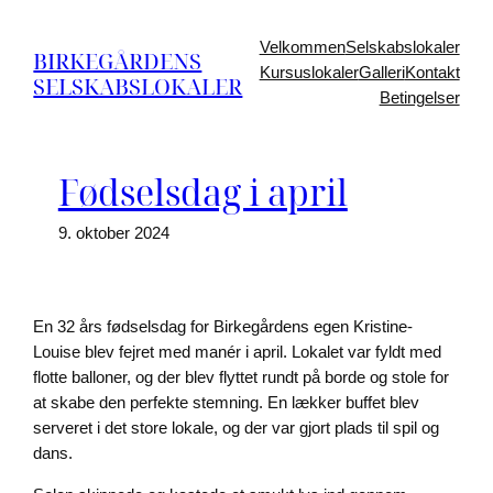
Spring
til
Velkommen
Selskabslokaler
BIRKEGÅRDENS
indhold
Kursuslokaler
Galleri
Kontakt
SELSKABSLOKALER
Betingelser
Fødselsdag i april
9. oktober 2024
En 32 års fødselsdag for Birkegårdens egen Kristine-
Louise blev fejret med manér i april. Lokalet var fyldt med
flotte balloner, og der blev flyttet rundt på borde og stole for
at skabe den perfekte stemning. En lækker buffet blev
serveret i det store lokale, og der var gjort plads til spil og
dans.