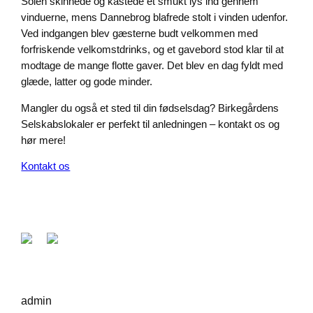
Solen skinnede og kastede et smukt lys ind gennem
vinduerne, mens Dannebrog blafrede stolt i vinden udenfor.
Ved indgangen blev gæsterne budt velkommen med
forfriskende velkomstdrinks, og et gavebord stod klar til at
modtage de mange flotte gaver. Det blev en dag fyldt med
glæde, latter og gode minder.
Mangler du også et sted til din fødselsdag? Birkegårdens
Selskabslokaler er perfekt til anledningen – kontakt os og
hør mere!
Kontakt os
admin