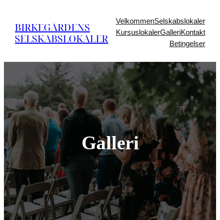
Spring
til
Velkommen
Selskabslokaler
BIRKEGÅRDENS
indhold
Kursuslokaler
Galleri
Kontakt
SELSKABSLOKALER
Betingelser
Galleri